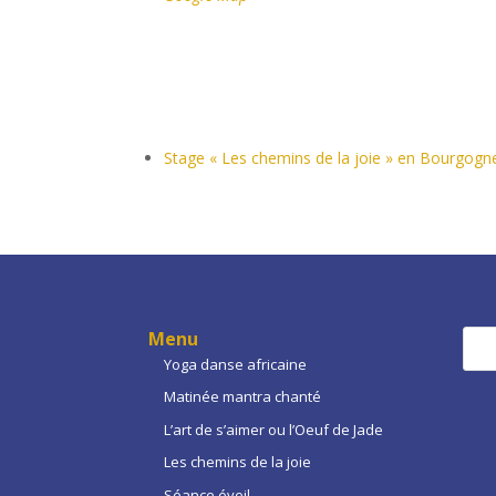
Stage « Les chemins de la joie » en Bourgogn
Menu
Yoga danse africaine
Matinée mantra chanté
L’art de s’aimer ou l’Oeuf de Jade
Les chemins de la joie
Séance éveil