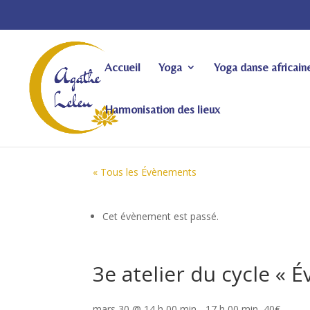
Accueil
Yoga
Yoga danse africain
Harmonisation des lieux
« Tous les Évènements
Cet évènement est passé.
3e atelier du cycle « É
mars 30 @ 14 h 00 min
-
17 h 00 min
40€