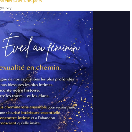
ateliers-oeuf-de-jade/
gneray