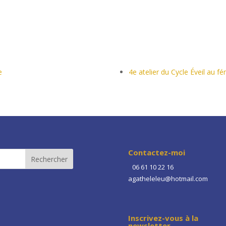
e
4e atelier du Cycle Éveil au fé
Contactez-moi
06 61 10 22 16
agatheleleu@hotmail.com
Inscrivez-vous à la
newsletter