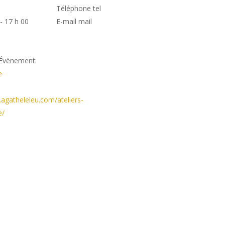
Téléphone
tel
- 17 h 00
E-mail
mail
’Évènement:
e
agatheleleu.com/ateliers-
e/