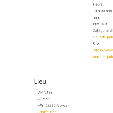
Heure :
14 h 00 min 
min
Prix :
40€
Catégorie d
Oeuf de Jad
Site :
https://www.
oeuf-de-jad
Lieu
OM Vitae
adresse
ville
,
69390
France
+
Google Map